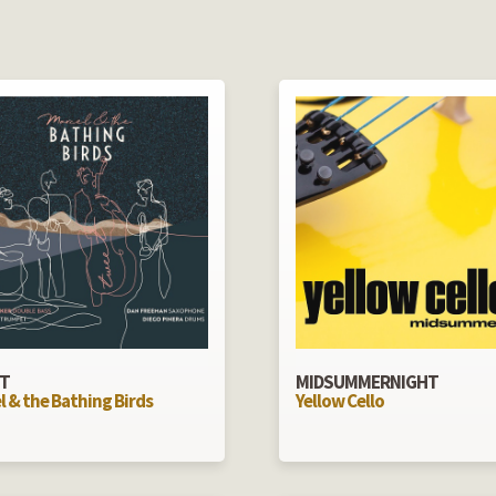
T
MIDSUMMERNIGHT
l & the Bathing Birds
Yellow Cello