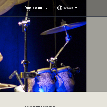
€
0.00
deutsch