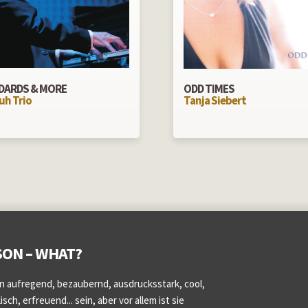
DARDS & MORE
ODD TIMES
uh Trio
Tanja Siebert
ON – WHAT?
n aufregend, bezaubernd, ausdrucksstark, cool,
sch, erfreuend... sein, aber vor allem ist sie