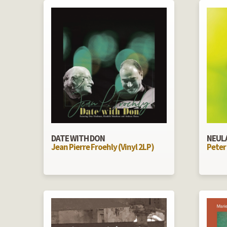
DATE WITH DON
NEUL
Jean Pierre Froehly (Vinyl 2LP)
Peter