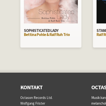
SOPHISTICATED LADY
STAN
Bettina Pohle & Ralf Ruh Trio
Ralf R
KONTAKT
OCTAS
Octason Records Ltd.
Musik kan
Wolfgang Frister
melancholi