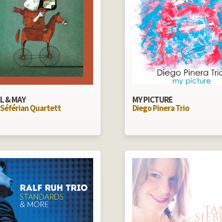
L & MAY
MY PICTURE
 Séférian Quartett
Diego Pinera Trio