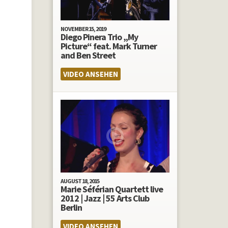
NOVEMBER 15, 2019
Diego Pinera Trio „My
Picture“ feat. Mark Turner
and Ben Street
VIDEO ANSEHEN
AUGUST 18, 2015
Marie Séférian Quartett live
2012 | Jazz | 55 Arts Club
Berlin
VIDEO ANSEHEN