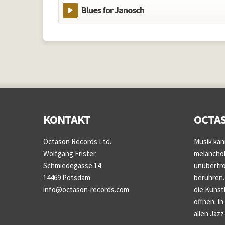
Blues for Janosch
KONTAKT
OCTAS
Octason Records Ltd.
Musik kan
Wolfgang Frister
melancholi
Schmiedegasse 14
unübertrof
14469 Potsdam
berühren.
info@octason-records.com
die Künstl
öffnen. I
allen Jaz