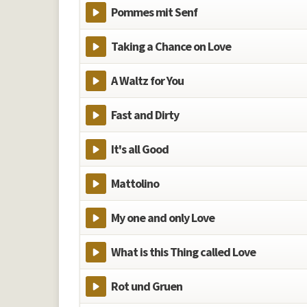
Pommes mit Senf
Taking a Chance on Love
A Waltz for You
Fast and Dirty
It's all Good
Mattolino
My one and only Love
What is this Thing called Love
Rot und Gruen