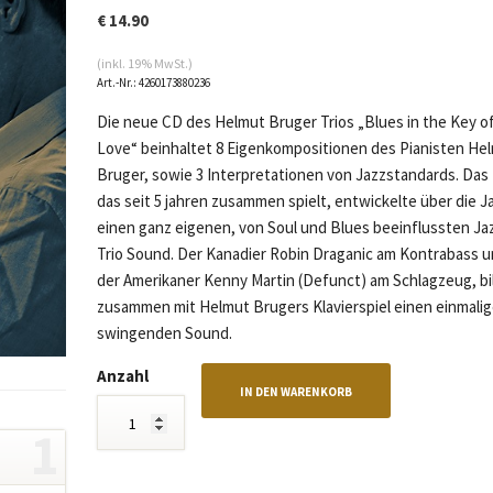
€
14.90
(inkl. 19% MwSt.)
Art.-Nr.:
4260173880236
Die neue CD des Helmut Bruger Trios „Blues in the Key o
Love“ beinhaltet 8 Eigenkompositionen des Pianisten He
Bruger, sowie 3 Interpretationen von Jazzstandards. Das 
das seit 5 jahren zusammen spielt, entwickelte über die J
einen ganz eigenen, von Soul und Blues beeinflussten Ja
Trio Sound. Der Kanadier Robin Draganic am Kontrabass 
der Amerikaner Kenny Martin (Defunct) am Schlagzeug, bi
zusammen mit Helmut Brugers Klavierspiel einen einmali
swingenden Sound.
Anzahl
IN DEN WARENKORB