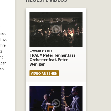
f
lmut
Trio,
ahre
zz
NOVEMBER 15, 2019
TRAUM Peter Tenner Jazz
und
Orchester feat. Peter
lden
Weniger
gen
VIDEO ANSEHEN