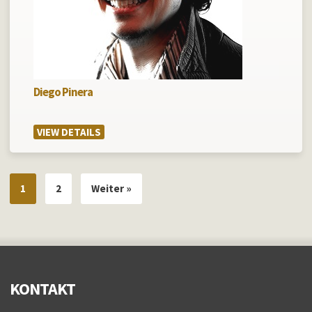
Diego Pinera
VIEW DETAILS
1
2
Weiter »
KONTAKT