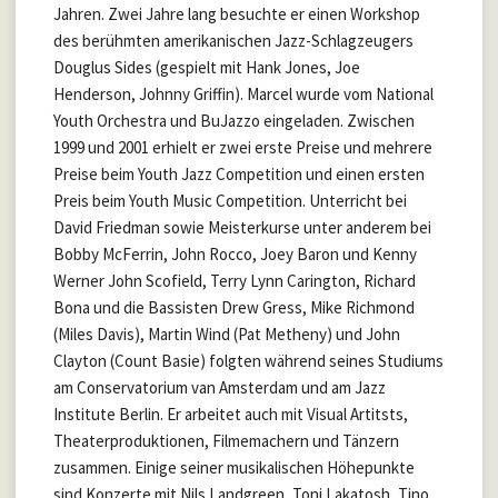
Jahren. Zwei Jahre lang besuchte er einen Workshop
des berühmten amerikanischen Jazz-Schlagzeugers
Douglus Sides (gespielt mit Hank Jones, Joe
Henderson, Johnny Griffin). Marcel wurde vom National
Youth Orchestra und BuJazzo eingeladen. Zwischen
1999 und 2001 erhielt er zwei erste Preise und mehrere
Preise beim Youth Jazz Competition und einen ersten
Preis beim Youth Music Competition. Unterricht bei
David Friedman sowie Meisterkurse unter anderem bei
Bobby McFerrin, John Rocco, Joey Baron und Kenny
Werner John Scofield, Terry Lynn Carington, Richard
Bona und die Bassisten Drew Gress, Mike Richmond
(Miles Davis), Martin Wind (Pat Metheny) und John
Clayton (Count Basie) folgten während seines Studiums
am Conservatorium van Amsterdam und am Jazz
Institute Berlin. Er arbeitet auch mit Visual Artitsts,
Theaterproduktionen, Filmemachern und Tänzern
zusammen. Einige seiner musikalischen Höhepunkte
sind Konzerte mit Nils Landgreen, Toni Lakatosh, Tino