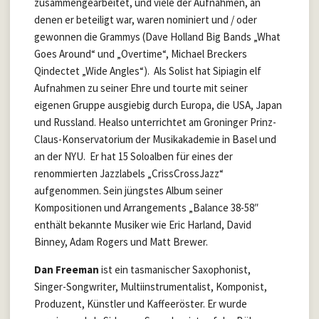
zusammengearbeitet, und viele der Aufnahmen, an
denen er beteiligt war, waren nominiert und / oder
gewonnen die Grammys (Dave Holland Big Bands „What
Goes Around“ und „Overtime“, Michael Breckers
Qindectet „Wide Angles“). Als Solist hat Sipiagin elf
Aufnahmen zu seiner Ehre und tourte mit seiner
eigenen Gruppe ausgiebig durch Europa, die USA, Japan
und Russland. Healso unterrichtet am Groninger Prinz-
Claus-Konservatorium der Musikakademie in Basel und
an der NYU. Er hat 15 Soloalben für eines der
renommierten Jazzlabels „CrissCrossJazz“
aufgenommen. Sein jüngstes Album seiner
Kompositionen und Arrangements „Balance 38-58″
enthält bekannte Musiker wie Eric Harland, David
Binney, Adam Rogers und Matt Brewer.
Dan Freeman
ist ein tasmanischer Saxophonist,
Singer-Songwriter, Multiinstrumentalist, Komponist,
Produzent, Künstler und Kaffeeröster. Er wurde