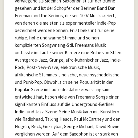
vorwiegend als Sideman-Saxophonist auf der Bühne
gesehen und ist der Schöpfer der Berliner Band Dan
Freeman and the Serious, die seit 2007 Musik kreiert,
von denen die meisten als experimenteller Indie-Pop
bezeichnet werden können. Er ist bekannt für seine
ruhige, hohe und warme Stimme und seinen
komplizierten Songwriting-Stil. Freemans Musik
umfasste im Laufe seiner Karriere eine Reihe von Stilen:
Avantgarde-Jazz, Grunge, afro-kubanischer Jazz, Indie-
Rock, Post-New-Wave, elektronische Musik,
afrikanische Stammes-, indische, neue psychedelische
und Punk-Pop. Obwohl sich seine Popularität in der
Popular-Szene im Laufe der Jahre etwas langsam
entwickelt hat, haben viele von Freemans Songs einen
signifikanten Einfluss auf die Underground-Berliner
Indie- und Jazz-Szene. Seine Musik kann mit Künstlern
wie Radiohead, Talking Heads, Paul McCartney und den
Flügeln, Beck, Grizzlybär, George Michael, David Bowie
verglichen werden. Auf dem Saxophon ist er stark von