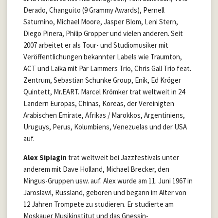
Derado, Changuito (9 Grammy Awards), Pernell
Saturnino, Michael Moore, Jasper Blom, Leni Stern,
Diego Pinera, Philip Gropper und vielen anderen. Seit
2007 arbeitet er als Tour- und Studiomusiker mit
Veröffentlichungen bekannter Labels wie Traumton,
ACT und Laika mit Pär Lammers Trio, Chris Gall Trio feat.
Zentrum, Sebastian Schunke Group, Enik, Ed Kröger
Quintett, Mr.EART. Marcel Krömker trat weltweit in 24
Ländern Europas, Chinas, Koreas, der Vereinigten
Arabischen Emirate, Afrikas / Marokkos, Argentiniens,
Uruguys, Perus, Kolumbiens, Venezuelas und der USA
auf.
Alex Sipiagin
trat weltweit bei Jazzfestivals unter
anderem mit Dave Holland, Michael Brecker, den
Mingus-Gruppen usw. auf. Alex wurde am 11. Juni 1967 in
Jaroslawl, Russland, geboren und begann im Alter von
12 Jahren Trompete zu studieren. Er studierte am
Moskauer Musikinstitut und das Gnessin-